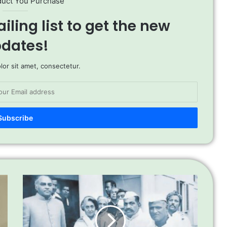
duct You Purchase
iling list to get the new
dates!
or sit amet, consectetur.