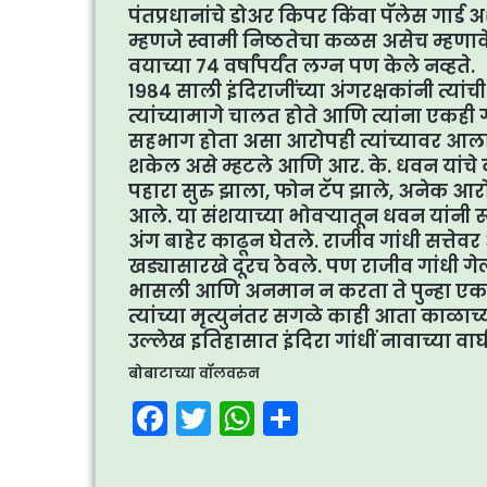
पंतप्रधानांचे डोअर किपर किंवा पॅलेस गार
म्हणजे स्वामी निष्ठतेचा कळस असेच म्हणा
वयाच्या ७४ वर्षांपर्यंत लग्न पण केले नव्हते.
१९८४ साली इंदिराजींच्या अंगरक्षकांनी त्यांच
त्यांच्यामागे चालत होते आणि त्यांना एकही 
सहभाग होता असा आरोपही त्यांच्यावर आल
शकेल असे म्हटले आणि आर. के. धवन यांचे
पहारा सुरु झाला, फोन टॅप झाले, अनेक आरोप
आले. या संशयाच्या भोवर्‍यातून धवन यांनी
अंग बाहेर काढून घेतले. राजीव गांधी सत्तेव
खड्यासारखे दूरच ठेवले. पण राजीव गांधी 
भासली आणि अनमान न करता ते पुन्हा एक
त्यांच्या मृत्युनंतर सगळे काही आता काळाच
उल्लेख इतिहासात इंदिरा गांधीं नावाच्या 
बोबाटाच्या वॉलवरुन
F
T
W
S
a
w
h
h