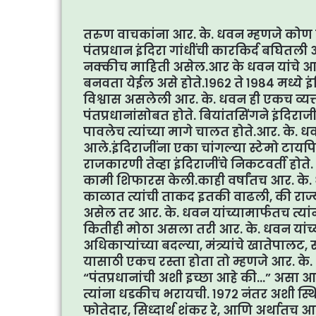
तरुण वाचकांना आर. के. धवन म्हणजे कोण हा
पंतप्रधान इंदिरा गांधींची कारकिर्द बघितली
नक्कीच माहिती असेल.आर के धवन यांचे आय
बनवता येईल असे होते.१९६२ ते १९८४ मध्ये इंदि
विश्वास असलेली आर. के. धवन ही एकच व्यक्त
पंतप्रधानांसोबत होते. बियांतसिंगने इंदिराज
पावलेच त्यांच्या मागे चालत होते.आर. के.
आले.इंदिराजींना एका चांगल्या स्टेमो टा
राजकारणी तेव्हा इंदिराजींचे निकटवर्ती होते
कामी शिफारस केली.काही वर्षांतच आर. के. 
काळात त्यांची ताकद इतकी वाढली, की राज्यांच्
असेल तर आर. के. धवन यांच्यामार्फतच त्
कितीही मोठा असला तरी आर. के. धवन यांच्य
अधिकार्‍यांच्या बदल्या, मंत्र्यांचे खातेप
यासाठी एकच रस्ता होता तो म्हणजे आर. के.
“पंतप्रधानांची अशी इच्छा आहे की…” असा आव
त्यांना धडकीच भरायची. १९७२ नंतर अशी स्
फोतेदार, सिध्दार्थ शंकर रे, आणि अर्थातच 