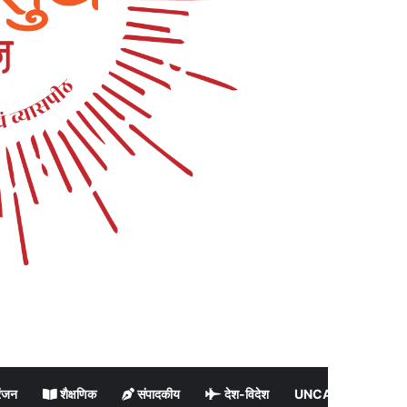
ंजन
शैक्षणिक
संपादकीय
देश-विदेश
UNCATEGORIZED