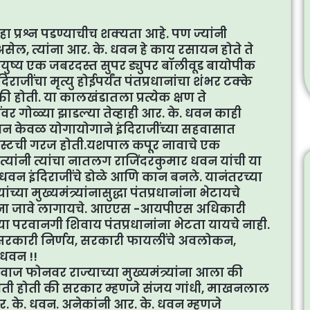
 प्रश्न पडण्याचीच शक्यता आहे. पण ज्यांनी
 असेल, त्यांना आर. के. धवन हे काय रसायन होते ते
ुष्य एक जबरदस्त सुपर ड्युपर बॉलीवूड बायोपीक
राजींचा मृत्यु होईपर्यंत पंतप्रधानांचा शंभर टक्के
ी होती. या कालखंडातला प्रत्येक क्षण ते
ींवर गोळ्या झाडल्या तेव्हाही आर. के. धवन काही
 धवन केवळ योगायोगाने इंदिराजींच्या सहवासात
यपिस्टची गरज होती.यशपाल कपूर नावाचे एक
. त्यांनी त्यांचा नातलग राजिंदरकुमार धवन यांची या
धवन इंदिराजींचे डोळे आणि कान बनले. यानंतरच्या
या मुख्यमंत्र्यांनासुद्धा पंतप्रधानांना भेटायचे
यांना जावे लागायचे. आएएस -आयपीएस अधिकारी
ा परवानगी शिवाय पंतप्रधानांना भेटता यायचे नाही.
ालट, सरकारी निर्णय, सरकारी फायलींचे अवलोकन,
 धवन !!
ाज फोनवर राज्याच्या मुख्यमंत्र्यांना आला की
थिती होती की सरकार म्हणजे संजय गांधी, माखनलाल
आर. के. धवन. अनेकांनी आर. के. धवन म्हणजे