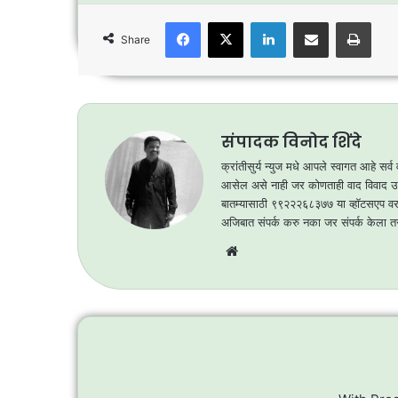
c
itt
at
ar
e
er
s
e
Facebook
X
LinkedIn
Share via Email
Print
Share
b
A
o
p
o
p
k
संपादक विनोद शिंदे
क्रांतीसुर्य न्युज मधे आपले स्वागत आहे सर
आसेल असे नाही जर कोणताही वाद विवाद उत
बातम्यासाठी ९९२२२६८३७७ या व्हॉटसएप वर स
अजिबात संपर्क करु नका जर संपर्क केला त
Website