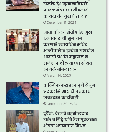
सरपंच देशमुखांना ठेचले;
पालकमंत्र्यांच्या बीडमध्ये
कायदा की गुंडांचे राज्य?
December 11, 2024
आता बोंबला संतोष देशमुख
हत्याकांडाची सुनावनी
करणारे न्यायधिस सुधिर
भाजीपाले व हत्येचा संशयीत
आरोपी प्रशांत महाजन व
राजेश पाटील यांच्या सोबत
लागले बोंबलायला
March 14, 2025
वाल्मिक कराडला पुणे येथुन
अटक; सि आय डी पथकाची
जबरदस्त कार्यवाही
December 30, 2024
दुर्दैवी: केजचे तहसीलदार
राकेश गिड्डे यांचे रेणापूरजवळ
भीषण अपघातात निधन