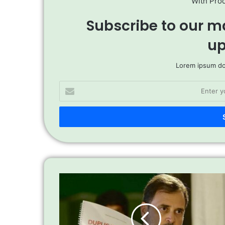
With Pro
Subscribe to our ma
up
Lorem ipsum dol
Enter
your
Email
address