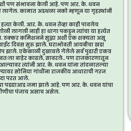
्ड अशी पण संभावना केली आहे. पण आर. के. धवन
वे लागेल. कामात अडथळा नको म्हणून या गृहस्थांनी
ी हत्या केली. आर. के. धवन तेव्हा काही पावलेच
गोळी लागली नाही हा धागा पकडून त्यांचा या हत्येत
ा. ठक्कर कमिशनने सुद्धा अशी एक शक्यता असू
 वाईट दिवस सुरु झाले. घराभोवती आयबीचा खडा
 झाले. एकेकाळी दुखावले गेलेले सर्व पुढारी एकत्र
 स्वतःला बाहेर काढले, सावरले.. पण राजकारणातून
र आल्यावर त्यांनी आर. के. धवन यांना तांदळातल्या
गेल्यावर सोनिया गांधींना राजकीय आधाराची गरज
दा परत आले.
्या पडद्याआड जमा झाले आहे. पण आर. के. धवन यांचा
वाघीणीचा पंजाच असाच असेल.