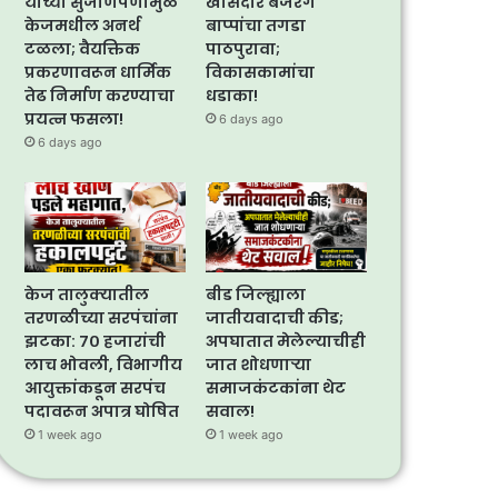
यांच्या सुजाणपणामुळे
खासदार बजरंग
केजमधील अनर्थ
बाप्पांचा तगडा
टळला; वैयक्तिक
पाठपुरावा;
प्रकरणावरून धार्मिक
विकासकामांचा
तेढ निर्माण करण्याचा
धडाका!
प्रयत्न फसला!
6 days ago
6 days ago
केज तालुक्यातील
बीड जिल्ह्याला
तरणळीच्या सरपंचांना
जातीयवादाची कीड;
झटका: ७० हजारांची
अपघातात मेलेल्याचीही
लाच भोवली, विभागीय
जात शोधणाऱ्या
आयुक्तांकडून सरपंच
समाजकंटकांना थेट
पदावरून अपात्र घोषित
सवाल!
1 week ago
1 week ago