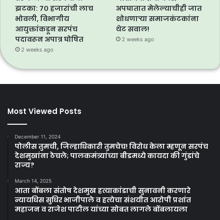
झटका: ७० हजारांची लाच
अपघातात मेलेल्याचीही जात
भोवली, विभागीय
शोधणाऱ्या समाजकंटकांना
आयुक्तांकडून सरपंच
थेट सवाल!
पदावरून अपात्र घोषित
2 weeks ago
2 weeks ago
Most Viewed Posts
December 11, 2024
पोलीस तुमची, जिल्हाधिकारी तुमचेच! विरोध केला म्हणून सरपंच
देशमुखांना ठेचले; पालकमंत्र्यांच्या बीडमध्ये कायदा की गुंडांचे
राज्य?
March 14, 2025
आता बोंबला संतोष देशमुख हत्याकांडाची सुनावनी करणारे
न्यायधिस सुधिर भाजीपाले व हत्येचा संशयीत आरोपी प्रशांत
महाजन व राजेश पाटील यांच्या सोबत लागले बोंबलायला