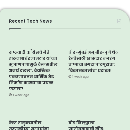
Recent Tech News
राष्ट्रवादी काँग्रेसचे नेते
बीड-मुंबई अन् बीड-पुणे थेट
हारूनभाई इनामदार यांच्या
रेल्वेसाठी खासदार बजरंग
सुजाणपणामुळे केजमधील
बाप्पांचा तगडा पाठपुरावा;
अनर्थ टळला; वैयक्तिक
विकासकामांचा धडाका!
प्रकरणावरून धार्मिक तेढ
1 week ago
निर्माण करण्याचा प्रयत्न
फसला!
1 week ago
केज तालुक्यातील
बीड जिल्ह्याला
तरणळीच्या सरपंचांना
जातीयवादाची कीड;