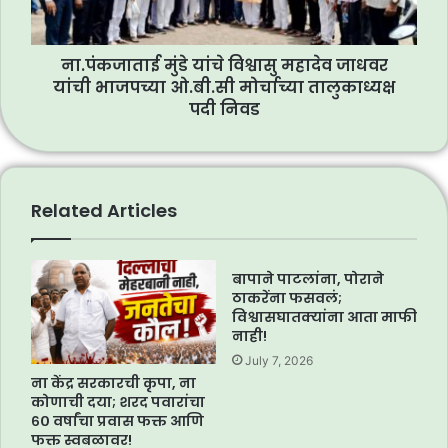
ना.पंकजाताई मुंडे यांचे विश्वासु महादेव जाधवर
यांची भाजपच्या ओ.बी.सी मोर्चाच्या तालुकाध्यक्ष
पदी निवड
Related Articles
बापाने पाटलांना, पोराने
ठाकरेंना फसवलं;
विश्वासघातक्यांना आता माफी
नाही!
July 7, 2026
ना केंद्र सरकारची कृपा, ना
कोणाची दया; शरद पवारांचा
६० वर्षांचा प्रवास फक्त आणि
फक्त स्वबळावर!