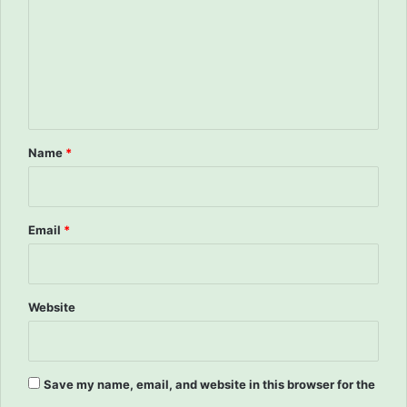
m
m
e
n
t
*
Name
*
Email
*
Website
Save my name, email, and website in this browser for the