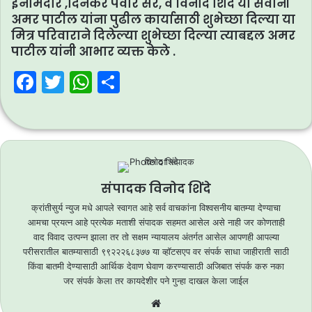
इनामदार ,दिनकर पवार सर, व विनोद शिंदे या सर्वांनी
अमर पाटील यांना पुढील कार्यासाठी शुभेच्छा दिल्या या
मित्र परिवाराने दिलेल्या शुभेच्छा दिल्या त्याबद्दल अमर
पाटील यांनी आभार व्यक्त केले .
F
T
W
S
a
w
h
h
c
itt
at
ar
e
er
s
e
b
A
o
p
संपादक विनोद शिंदे
क्रांतीसुर्य न्युज मधे आपले स्वागत आहे सर्व वाचकांना विश्वसनीय बातम्या देण्याचा
o
p
आमचा प्रयत्न आहे प्रत्येक मताशी संपादक सहमत आसेल असे नाही जर कोणताही
k
वाद विवाद उत्पन्न झाला तर तो सक्षम न्यायालय अंतर्गत आसेल आपणही आपल्या
परीसरातील बातम्यासाठी ९९२२२६८३७७ या व्हॉटसएप वर संपर्क साधा जाहीराती साठी
किंवा बातमी देण्यासाठी आर्थिक देवाण घेवाण करण्यासाठी अजिबात संपर्क करु नका
जर संपर्क केला तर कायदेशीर पने गुन्हा दाखल केला जाईल
Website