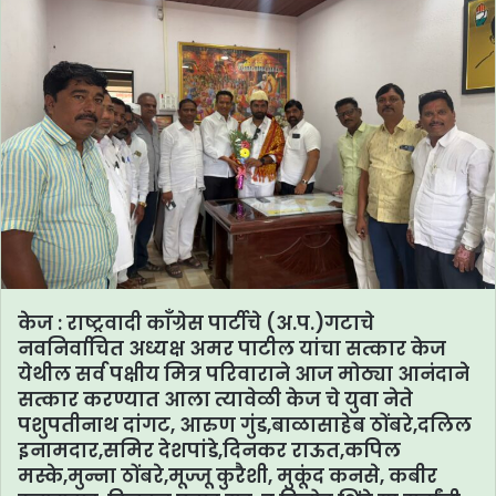
केज : राष्ट्रवादी काँग्रेस पार्टीचे (अ.प.)गटाचे
नवनिर्वाचित अध्यक्ष अमर पाटील यांचा सत्कार केज
येथील सर्व पक्षीय मित्र परिवाराने आज मोठ्या आनंदाने
सत्कार करण्यात आला त्यावेळी केज चे युवा नेते
पशुपतीनाथ दांगट, आरुण गुंड,बाळासाहेब ठोंबरे,दलिल
इनामदार,समिर देशपांडे,दिनकर राऊत,कपिल
मस्के,मुन्ना ठोंबरे,मूज्जू कुरैशी, मुकूंद कनसे, कबीर